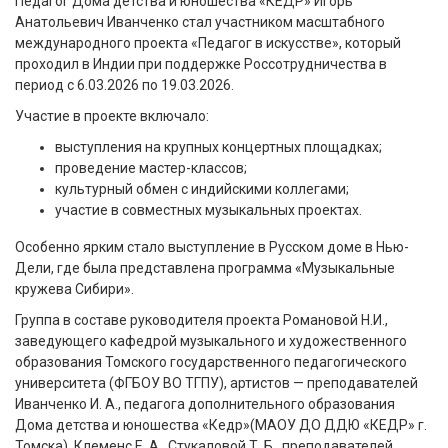
Педагог Дома детства и юношества «КЕДР» Игорь
Анатольевич Иванченко стал участником масштабного
международного проекта «Педагог в искусстве», который
проходил в Индии при поддержке Россотрудничества в
период с 6.03.2026 по 19.03.2026.
Участие в проекте включало:
выступления на крупных концертных площадках;
проведение мастер-классов;
культурный обмен с индийскими коллегами;
участие в совместных музыкальных проектах.
Особенно ярким стало выступление в Русском доме в Нью-
Дели, где была представлена программа «Музыкальные
кружева Сибири».
Группа в составе руководителя проекта Романовой Н.И.,
заведующего кафедрой музыкального и художественного
образования Томского государственного педагогического
университета (ФГБОУ ВО ТГПУ), артистов — преподавателей
Иванченко И. А., педагога дополнительного образования
Дома детства и юношества «Кедр»(МАОУ ДО ДДЮ «КЕДР» г.
Томска), Клеменс Е. А., Стукаловой Т. Б., преподавателей