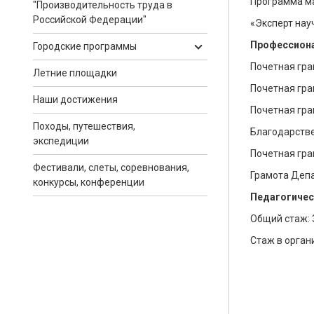
Программа ма
"Производительность труда в
Российской Федерации"
«Эксперт на
Профессиона
Городские программы
Почетная гра
Летние площадки
Почетная гра
Наши достижения
Почетная гра
Походы, путешествия,
Благодарстве
экспедиции
Почетная гра
Фестивали, слеты, соревнования,
Грамота Депа
конкурсы, конференции
Педагогичес
Общий стаж: 3
Стаж в органи