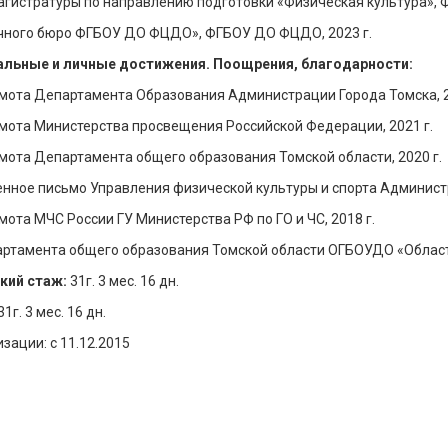
гистратуры по направлению подготовки «Физическая культура», ФГ
учного бюро ФГБОУ ДО ФЦДО», ФГБОУ ДО ФЦДО, 2023 г.
льные и личные достижения. Поощрения, благодарности:
мота Департамента Образования Администрации Города Томска, 2
мота Министерства просвещения Российской Федерации, 2021 г.
мота Департамента общего образования Томской области, 2020 г.
нное письмо Управления физической культуры и спорта Администр
мота МЧС России ГУ Министерства РФ по ГО и ЧС, 2018 г.
ртамента общего образования Томской области ОГБОУДО «Областн
кий стаж:
31г. 3 мес. 16 дн.
1г. 3 мес. 16 дн.
зации: с 11.12.2015