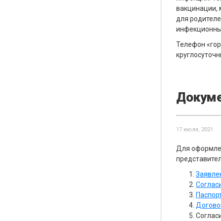
вакцинации, 
для родителе
инфекционны
Телефон «горя
круглосуточн
Докуме
17 июля, 2021
Для оформлен
представител
Заявле
Соглас
Паспор
Догово
Соглас