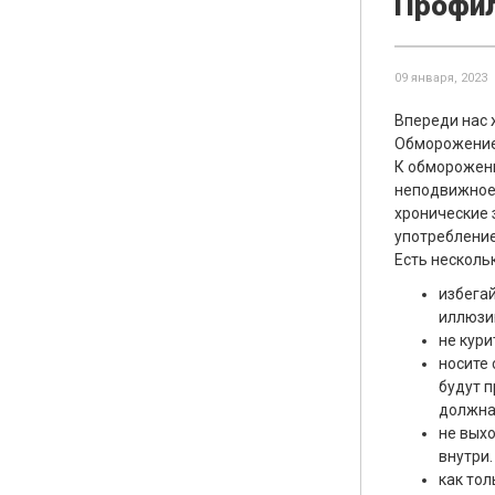
Профил
09 января, 2023
Впереди нас 
Обморожение 
К обморожени
неподвижное 
хронические 
употребление
Есть несколь
избега
иллюзи
не кур
носите
будут 
должна
не вых
внутри.
как тол