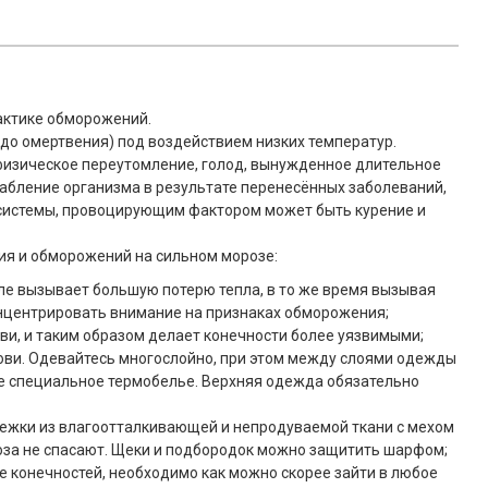
актике обморожений.
до омертвения) под воздействием низких температур.
физическое переутомление, голод, вынужденное длительное
бление организма в результате перенесённых заболеваний,
 системы, провоцирующим фактором может быть курение и
ия и обморожений на сильном морозе:
ле вызывает большую потерю тепла, в то же время вызывая
нцентрировать внимание на признаках обморожения;
ви, и таким образом делает конечности более уязвимыми;
ови. Одевайтесь многослойно, при этом между слоями одежды
те специальное термобелье. Верхняя одежда обязательно
режки из влагоотталкивающей и непродуваемой ткани с мехом
роза не спасают. Щеки и подбородок можно защитить шарфом;
е конечностей, необходимо как можно скорее зайти в любое