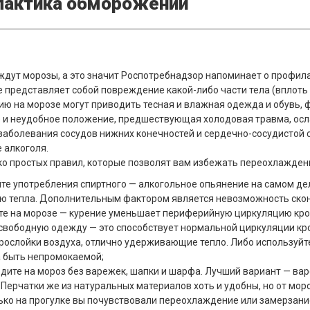
актика обморожений
ждут морозы, а это значит Роспотребнадзор напоминает о профил
представляет собой повреждение какой-либо части тела (вплоть 
ю на морозе могут приводить тесная и влажная одежда и обувь, 
и неудобное положение, предшествующая холодовая травма, осла
заболевания сосудов нижних конечностей и сердечно-сосудистой
 алкоголя.
ко простых правил, которые позволят вам избежать переохлажден
йте употребления спиртного — алкогольное опьянение на самом де
ю тепла. Дополнительным фактором является невозможность ско
ите на морозе — курение уменьшает периферийную циркуляцию кро
 свободную одежду — это способствует нормальной циркуляции кр
прослойки воздуха, отлично удерживающие тепло. Либо используй
 быть непромокаемой;
одите на мороз без варежек, шапки и шарфа. Лучший вариант — ва
 Перчатки же из натуральных материалов хоть и удобны, но от мо
ько на прогулке вы почувствовали переохлаждение или замерзани