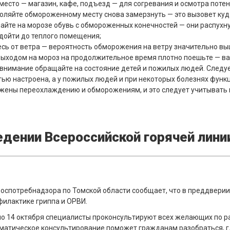
место — магазин, кафе, подъезд — для согревания и осмотра пот
воляйте обмороженному месту снова замерзнуть — это вызовет ку
айте на морозе обувь с обмороженных конечностей — они распухну
 дойти до теплого помещения;
есь от ветра — вероятность обморожения на ветру значительно вы
выходом на мороз на продолжительное время плотно поешьте — ва
внимание обращайте на состояние детей и пожилых людей. Следуе
ью настроена, а у пожилых людей и при некоторых болезнях функ
жены переохлаждению и обморожениям, и это следует учитывать 
едении Всероссийской горячей лини
оспотребнадзора по Томской области сообщает, что в преддверии
филактике гриппа и ОРВИ.
 по 14 октября специалисты проконсультируют всех желающих по
матическое консультирование поможет гражданам разобраться, гд