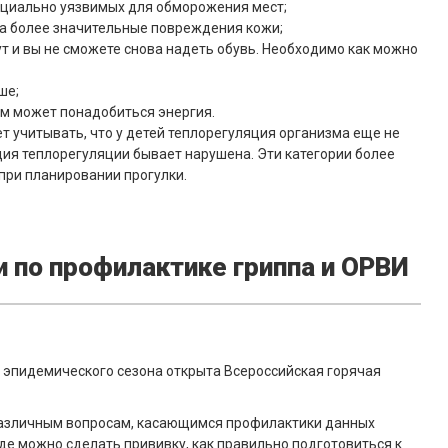
енциально уязвимых для обморожения мест;
да более значительные повреждения кожи;
т и вы не сможете снова надеть обувь. Необходимо как можно
ше;
м может понадобиться энергия.
т учитывать, что у детей теплорегуляция организма еще не
ция теплорегуляции бывает нарушена. Эти категории более
при планировании прогулки.
и по профилактике гриппа и ОРВИ
 эпидемического сезона открыта Всероссийская горячая
 различным вопросам, касающимся профилактики данных
е можно сделать прививку, как правильно подготовиться к