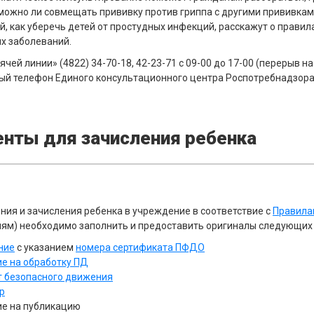
можно ли совмещать прививку против гриппа с другими прививка
й, как уберечь детей от простудных инфекций, расскажут о прави
х заболеваний.
чей линии» (4822) 34-70-18, 42-23-71 с 09-00 до 17-00 (перерыв на
ый телефон Единого консультационного центра Роспотребнадзора 
нты для зачисления ребенка
ия и зачисления ребенка в учреждение в соответствие с
Правила
ям) необходимо заполнить и предоставить оригиналы следующих
ние
с указанием
номера сертификата ПФДО
ие на обработку ПД
т безопасного движения
р
ие на публикацию