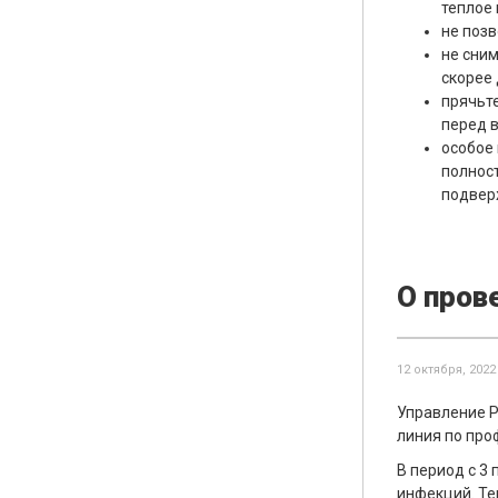
теплое 
не поз
не сним
скорее
прячьт
перед 
особое 
полност
подвер
О пров
12 октября, 2022
Управление Р
линия по про
В период с 3
инфекций. Те