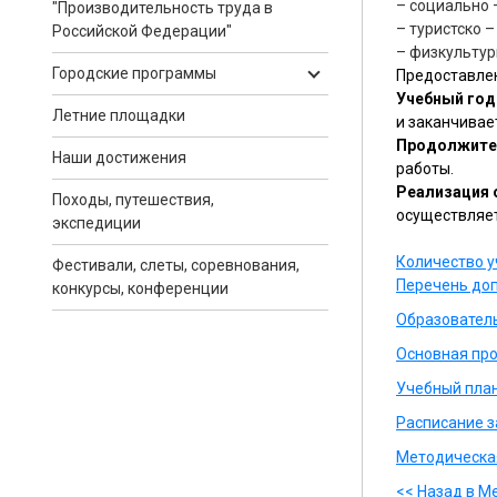
– социально 
"Производительность труда в
– туристско 
Российской Федерации"
– физкультур
Городские программы
Предоставлен
Учебный год
Летние площадки
и заканчивает
Продолжител
Наши достижения
работы.
Реализация 
Походы, путешествия,
осуществляет
экспедиции
Количество 
Фестивали, слеты, соревнования,
Перечень до
конкурсы, конференции
Образователь
Основная пр
Учебный план
Расписание з
Методическа
<< Назад в М