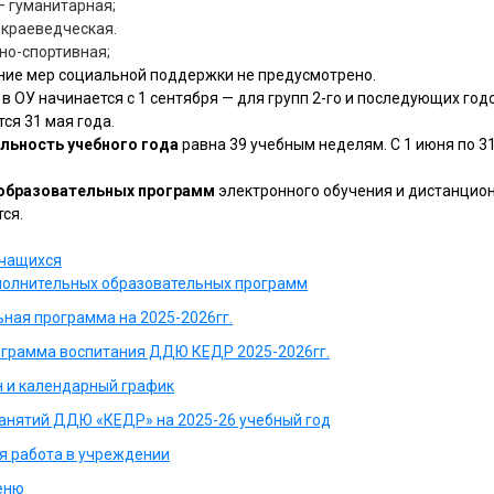
– гуманитарная;
– краеведческая.
но-спортивная;
ие мер социальной поддержки не предусмотрено.
в ОУ начинается с 1 сентября — для групп 2-го и последующих годо
ся 31 мая года.
ьность учебного года
равна 39 учебным неделям. С 1 июня по 3
образовательных программ
электронного обучения и дистанцио
ся.
учащихся
полнительных образовательных программ
ная программа на 2025-2026гг.
ограмма воспитания ДДЮ КЕДР 2025-2026гг.
 и календарный график
анятий ДДЮ «КЕДР» на 2025-26 учебный год
я работа в учреждении
еню