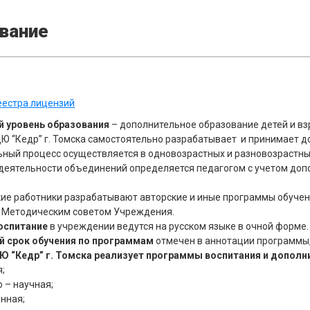
вание
еестра лицензий
 уровень образования
– дополнительное образование детей и вз
 “Кедр” г. Томска самостоятельно разрабатывает и принимает 
ный процесс осуществляется в одновозрастных и разновозрастны
еятельности объединений определяется педагогом с учетом доп
ие работники разрабатывают авторские и иные программы обуче
 Методическим советом Учреждения.
воспитание
в учреждении ведутся на русском языке в очной форме.
 срок обучения по программам
отмечен в аннотации программы, и
 “Кедр” г. Томска реализует программы воспитания и допол
;
 – научная;
нная;