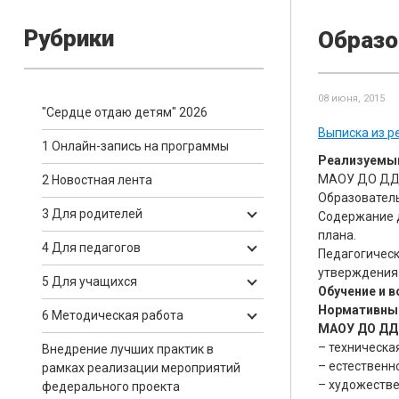
Рубрики
Образо
08 июня, 2015
"Сердце отдаю детям" 2026
Выписка из р
1 Онлайн-запись на программы
Реализуемый
МАОУ ДО ДДЮ
2 Новостная лента
Образователь
3 Для родителей
Содержание д
плана.
4 Для педагогов
Педагогическ
утверждения
5 Для учащихся
Обучение и 
Нормативный
6 Методическая работа
МАОУ ДО ДДЮ
– техническая
Внедрение лучших практик в
– естественно
рамках реализации мероприятий
– художестве
федерального проекта