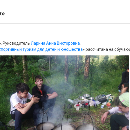
р»
.
Руководитель
Ларина Анна Викторовна
.
Спортивный туризм для детей и юношества
» рассчитана
на обучающ