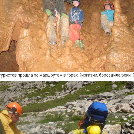
туристов прошла по маршрутам в горах Киргизии, бороздила реки К