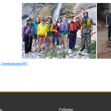
ь
Олейникова М.Г.
ты
Рубрики